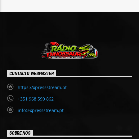
11:55
pm
QUARTA-FEIRA
PROGRAMAÇÃO AUTOMÁTICA — AUTO DJ Quando os
locutores não estão em direto.
Saiba mais
CONTACTO WEBMASTER
https://xpressstream.pt
+351 968 590 862
info@xpressstream.pt
SOBRE NÓS