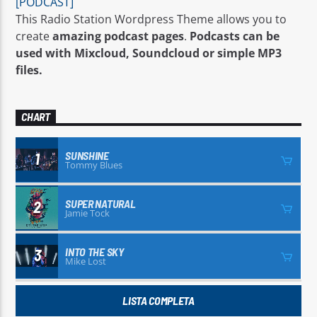
[PODCAST]
This Radio Station Wordpress Theme allows you to
create
amazing podcast pages
.
Podcasts can be
used with Mixcloud, Soundcloud or simple MP3
files.
RADIO SERVER 1 RDIN
CHART
SUNSHINE
1
Tommy Blues
SUPER NATURAL
2
Jamie Tock
INTO THE SKY
3
Mike Lost
LISTA COMPLETA